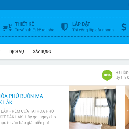
THIẾT KẾ
LẮP ĐẶT
Tư vấn thiết kế tại nhà
Thi công lắp đặt nhanh
T
DỊCH VỤ
XÂY DỰNG
Hài lòn
100%
Uy tín 
HÒA PHÚ BUÔN MA
K LẮK
LẮK - RÈM CỬA TẠI HÒA PHÚ
T ĐẮK LẮK. Hãy gọi ngay cho
ược tư vấn báo giá miễn phí.