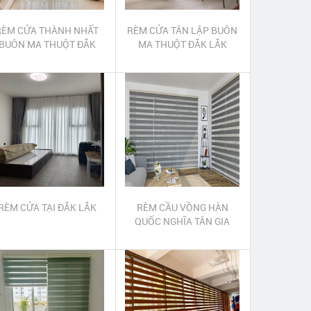
RÈM CỬA THÀNH NHẤT
RÈM CỬA TÂN LẬP BUÔN
BUÔN MA THUỘT ĐẮK
MA THUỘT ĐẮK LẮK
LẮK
RÈM CỬA TẠI ĐẮK LẮK
RÈM CẦU VỒNG HÀN
QUỐC NGHĨA TÂN GIA
NGHĨA ĐẮK NÔNG | RÈM
CẦU VỒNG NGHĨA TÂN
GIA NGHĨA ĐẮK NÔNG