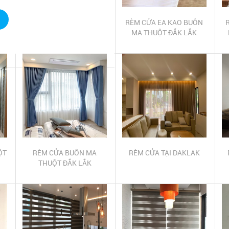
RÈM CỬA EA KAO BUÔN
MA THUỘT ĐẮK LẮK
ỘT
RÈM CỬA BUÔN MA
RÈM CỬA TẠI DAKLAK
THUỘT ĐẮK LẮK