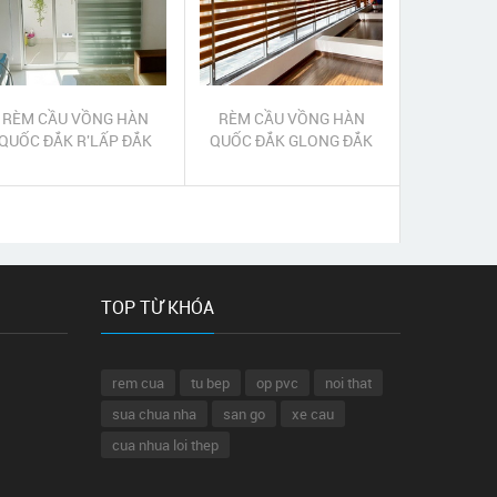
RÈM CẦU VỒNG HÀN
RÈM CẦU VỒNG HÀN
QUỐC ĐẮK R'LẤP ĐẮK
QUỐC ĐẮK GLONG ĐẮK
NÔNG | RÈM CẦU VỒNG
NÔNG | RÈM CẦU VỒNG
ĐẮK R'LẤP ĐẮK NÔNG
ĐẮK GLONG ĐẮK NÔNG
TOP TỪ KHÓA
rem cua
tu bep
op pvc
noi that
sua chua nha
san go
xe cau
cua nhua loi thep