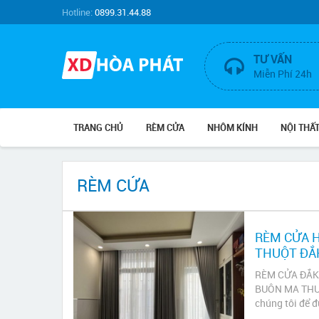
Hotline:
0899.31.44.88
TƯ VẤN
Miễn Phí 24h
TRANG CHỦ
RÈM CỬA
NHÔM KÍNH
NỘI THẤ
RÈM CỬA
RÈM CỬA 
THUỘT ĐẮ
RÈM CỬA ĐẮK 
BUÔN MA THUỘ
chúng tôi để đ