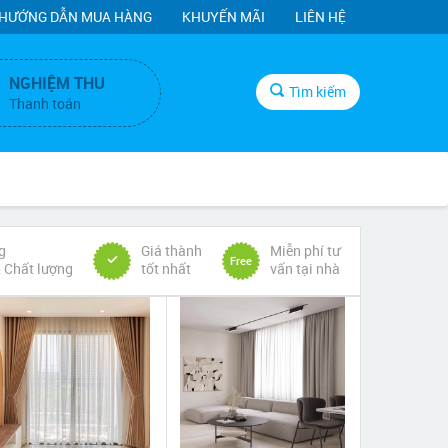
HƯỚNG DẪN MUA HÀNG
KHUYẾN MÃI
LIÊN HỆ
NGHIỆM THU
Tìm kiếm
Thanh toán
g
Giá thành
Miễn phí tư
Free
& Chất lượng
tốt nhất
vấn tại nhà