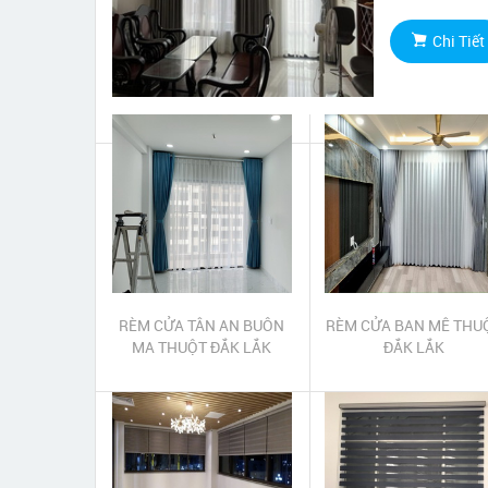
Chi Tiết
RÈM CỬA TÂN AN BUÔN
RÈM CỬA BAN MÊ THU
MA THUỘT ĐẮK LẮK
ĐẮK LẮK