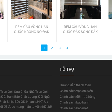
RÈM CẦU VỒNG HÀN
RÈM CẦU VỒNG HÀN
QUỐC KRÔNG NÔ ĐẮK
QUỐC ĐẮK SONG ĐẮK
G
NÔNG | RÈM CẦU VỒNG
NÔNG | RÈM CẦU VỒNG
KRÔNG NÔ ĐẮK NÔNG
ĐẮK SONG ĐẮK NÔNG
1
2
3
4
HỖ TRỢ
Hướng dẫn thanh toán
Chính sách vận chuyển
rọn Gói, Sửa Chữa Nhà Trọn Gói,
ến Độ. Đảm Bảo Chất Lượng. Đội Ngũ
Chính sách đổi - trả hàng
hát Sinh. Báo Giá Nhanh 24/7. Uy
Chính sách bảo hành
tôi để được mang mẫu tư vấn thiết kế
Chính sách bảo mật