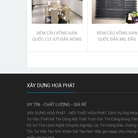
RÈM CẦU VỒNG HÀN
RÈM CẦU VỒNG HÀN
QUỐC CƯ JÚT ĐẮK NÔNG
QUỐC ĐẮK MIL ĐẮK
| RÈM CẦU VỒNG CƯ JÚT
NÔNG | RÈM CẦU VỒN
ĐẮK NÔNG
ĐẮK MIL ĐẮK NÔNG
XÂY DỰNG HOÀ PHÁT
UY TÍN - CHẤT LƯỢNG - GIÁ RẺ
XÂY DỰNG HOÀ PHÁT - NỘI THẤT HÒA PHÁT. Dịch Vụ Xây Nhà T
Tư Vấn Thiết Kế Thi Công Nội Thất Trọn Gói. Thi Công Đúng Ti
Kỹ Sư Thợ Lành Nghề Chuyên Nghiệp, Uy Tín Hàng Đầu. Không P
Tín. Tư Vấn Tận Nơi. Khảo Sát Tận Nơi. Hãy gọi ngay cho chúng 
miễn phí tại nhà.