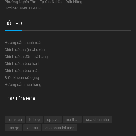
Phường Nghĩa Tân - Tp.Gia Nghĩa - Đăk Nông
Hotline: 0899.31.44.88
HỖ TRỢ
Hướng dẫn thanh toán
Chính sách vận chuyển
Chính sách đổi - trả hàng
Chính sách bảo hành
Chính sách bảo mật
Điều khoản sử dụng
Hướng dẫn mua hàng
TOP TỪ KHÓA
rem cua
tu bep
op pvc
noi that
sua chua nha
san go
xe cau
cua nhua loi thep