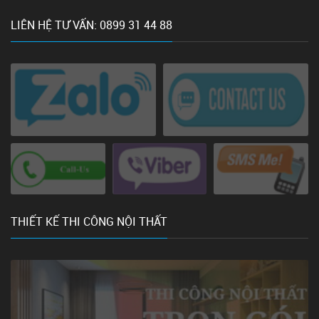
LIÊN HỆ TƯ VẤN: 0899 31 44 88
THIẾT KẾ THI CÔNG NỘI THẤT