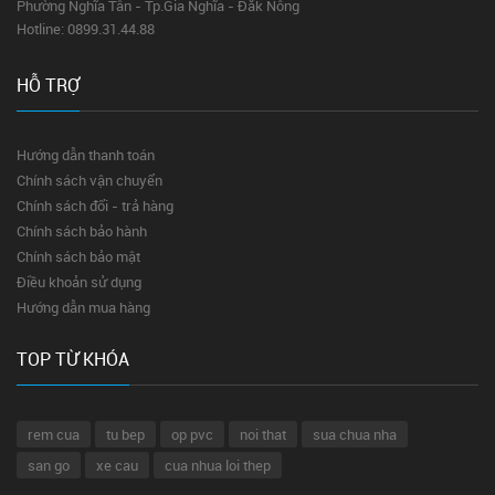
Phường Nghĩa Tân - Tp.Gia Nghĩa - Đăk Nông
Hotline: 0899.31.44.88
HỖ TRỢ
Hướng dẫn thanh toán
Chính sách vận chuyển
Chính sách đổi - trả hàng
Chính sách bảo hành
Chính sách bảo mật
Điều khoản sử dụng
Hướng dẫn mua hàng
TOP TỪ KHÓA
rem cua
tu bep
op pvc
noi that
sua chua nha
san go
xe cau
cua nhua loi thep