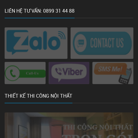
LIÊN HỆ TƯ VẤN: 0899 31 44 88
THIẾT KẾ THI CÔNG NỘI THẤT