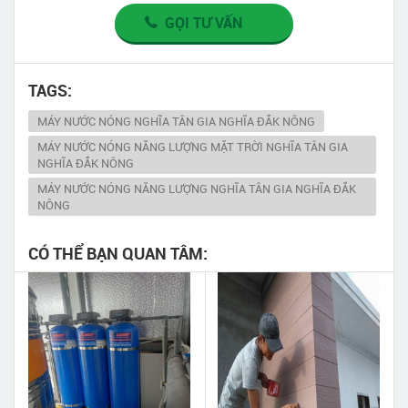
GỌI TƯ VẤN
TAGS:
MÁY NƯỚC NÓNG NGHĨA TÂN GIA NGHĨA ĐẮK NÔNG
MÁY NƯỚC NÓNG NĂNG LƯỢNG MẶT TRỜI NGHĨA TÂN GIA
NGHĨA ĐẮK NÔNG
MÁY NƯỚC NÓNG NĂNG LƯỢNG NGHĨA TÂN GIA NGHĨA ĐẮK
NÔNG
CÓ THỂ BẠN QUAN TÂM: