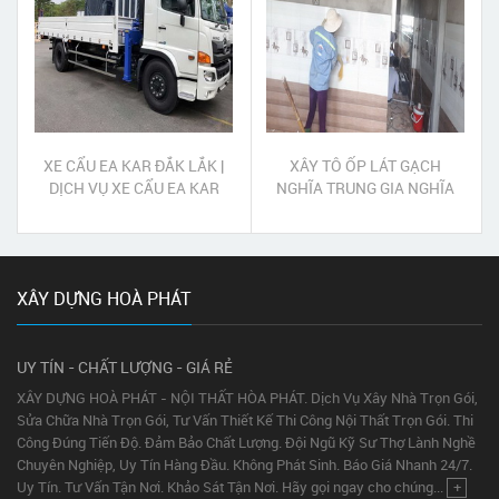
XE CẨU EA KAR ĐẮK LẮK |
XÂY TÔ ỐP LÁT GẠCH
DỊCH VỤ XE CẨU EA KAR
NGHĨA TRUNG GIA NGHĨA
ĐẮK LẮK
ĐẮK NÔNG
XÂY DỰNG HOÀ PHÁT
UY TÍN - CHẤT LƯỢNG - GIÁ RẺ
XÂY DỰNG HOÀ PHÁT - NỘI THẤT HÒA PHÁT. Dịch Vụ Xây Nhà Trọn Gói,
Sửa Chữa Nhà Trọn Gói, Tư Vấn Thiết Kế Thi Công Nội Thất Trọn Gói. Thi
Công Đúng Tiến Độ. Đảm Bảo Chất Lượng. Đội Ngũ Kỹ Sư Thợ Lành Nghề
Chuyên Nghiệp, Uy Tín Hàng Đầu. Không Phát Sinh. Báo Giá Nhanh 24/7.
Uy Tín. Tư Vấn Tận Nơi. Khảo Sát Tận Nơi. Hãy gọi ngay cho chúng...
+