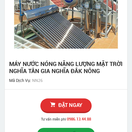
MÁY NƯỚC NÓNG NĂNG LƯỢNG MẶT TRỜI
NGHĨA TÂN GIA NGHĨA ĐẮK NÔNG
Mã Dịch Vụ:
NN26
ĐẶT NGAY
0986.13.44.88
Tư vấn miễn phí