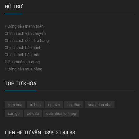
HỖ TRỢ
Hướng dẫn thanh toán
Chính sách vận chuyển
Chính sách đổi - trả hàng
Chính sách bảo hành
Chính sách bảo mật
Điều khoản sử dụng
Hướng dẫn mua hàng
TOP TỪ KHÓA
rem cua
tu bep
op pvc
noi that
sua chua nha
san go
xe cau
cua nhua loi thep
LIÊN HỆ TƯ VẤN: 0899 31 44 88