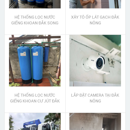
HỆ THỐNG LỌC NƯỚC
XÂY TÔ ỐP LÁT GẠCH ĐẮK
GIẾNG KHOAN ĐẮK SONG
NÔNG
ĐẮK NÔNG
HỆ THỐNG LỌC NƯỚC
LẮP ĐẶT CAMERA TẠI ĐẮK
GIẾNG KHOAN CƯ JÚT ĐẮK
NÔNG
NÔNG