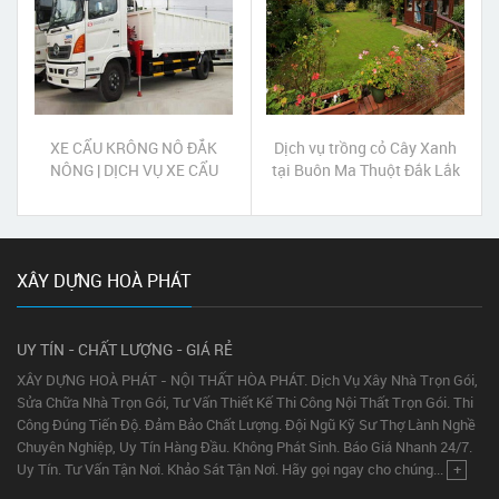
XE CẨU KRÔNG NÔ ĐẮK
Dịch vụ trồng cỏ Cây Xanh
NÔNG | DỊCH VỤ XE CẨU
tại Buôn Ma Thuột Đắk Lắk
KRÔNG NÔ ĐẮK NÔNG
XÂY DỰNG HOÀ PHÁT
UY TÍN - CHẤT LƯỢNG - GIÁ RẺ
XÂY DỰNG HOÀ PHÁT - NỘI THẤT HÒA PHÁT. Dịch Vụ Xây Nhà Trọn Gói,
Sửa Chữa Nhà Trọn Gói, Tư Vấn Thiết Kế Thi Công Nội Thất Trọn Gói. Thi
Công Đúng Tiến Độ. Đảm Bảo Chất Lượng. Đội Ngũ Kỹ Sư Thợ Lành Nghề
Chuyên Nghiệp, Uy Tín Hàng Đầu. Không Phát Sinh. Báo Giá Nhanh 24/7.
Uy Tín. Tư Vấn Tận Nơi. Khảo Sát Tận Nơi. Hãy gọi ngay cho chúng...
+