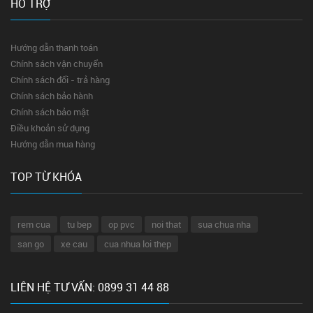
HỖ TRỢ
Hướng dẫn thanh toán
Chính sách vận chuyển
Chính sách đổi - trả hàng
Chính sách bảo hành
Chính sách bảo mật
Điều khoản sử dụng
Hướng dẫn mua hàng
TOP TỪ KHÓA
rem cua
tu bep
op pvc
noi that
sua chua nha
san go
xe cau
cua nhua loi thep
LIÊN HỆ TƯ VẤN: 0899 31 44 88