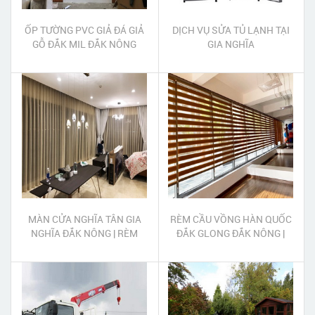
ỐP TƯỜNG PVC GIẢ ĐÁ GIẢ
DỊCH VỤ SỬA TỦ LẠNH TẠI
GỖ ĐẮK MIL ĐẮK NÔNG
GIA NGHĨA
MÀN CỬA NGHĨA TÂN GIA
RÈM CẦU VỒNG HÀN QUỐC
NGHĨA ĐẮK NÔNG | RÈM
ĐẮK GLONG ĐẮK NÔNG |
CỬA NGHĨA TÂN GIA NGHĨA
RÈM CẦU VỒNG ĐẮK
ĐẮK NÔNG
GLONG ĐẮK NÔNG