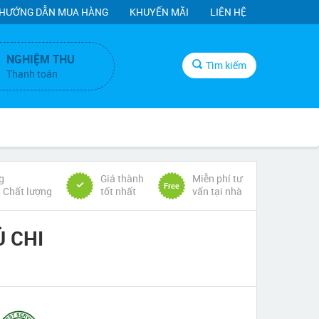
HƯỚNG DẪN MUA HÀNG
KHUYẾN MÃI
LIÊN HỆ
NGHIỆM THU
Tìm kiếm
Thanh toán
g
Giá thành
Miễn phí tư
Free
& Chất lượng
tốt nhất
vấn tại nhà
 CHI