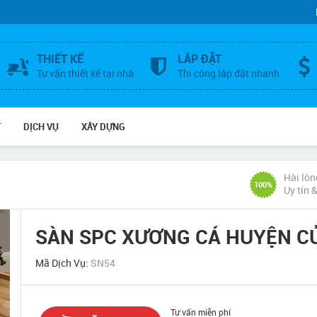
THIẾT KẾ
LẮP ĐẶT
Tư vấn thiết kế tại nhà
Thi công lắp đặt nhanh
T
DỊCH VỤ
XÂY DỰNG
Hài lòn
100%
Uy tín 
SÀN SPC XƯƠNG CÁ HUYỆN CỦ
Mã Dịch Vụ:
SN54
Tư vấn miễn phí