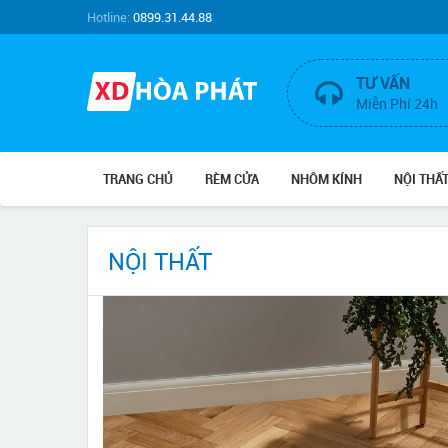
Hotline:
0899.31.44.88
TƯ VẤN
Miễn Phí 24h
TRANG CHỦ
RÈM CỬA
NHÔM KÍNH
NỘI THẤ
NỘI THẤT