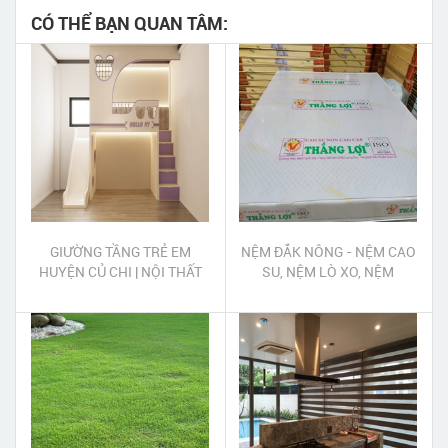
CÓ THỂ BẠN QUAN TÂM:
GIƯỜNG TẦNG TRẺ EM
NỆM ĐẮK NÔNG - NỆM CAO
HUYỆN CỦ CHI | NỘI THẤT
SU, NỆM LÒ XO, NỆM
TRẺ EM HUYỆN CỦ CHI
MOUSSE, NỆM PE