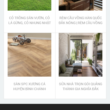
CỎ TRỒNG SÂN VƯỜN, CỎ
RÈM CẦU VỒNG HÀN QUỐC
LÁ GỪNG, CỎ NHUNG NHẬT
ĐẮK NÔNG | RÈM CẦU VỒNG
ĐỨC TRỌNG LÂM ĐỒNG
ĐẮK NÔNG
SÀN SPC XƯƠNG CÁ
SỬA NHÀ TRỌN GÓI QUẢNG
HUYỆN BÌNH CHÁNH
THÀNH GIA NGHĨA ĐẮK
NÔNG