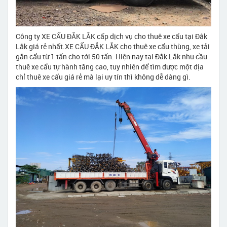
Công ty XE CẨU ĐẮK LẮK cấp dịch vụ cho thuê xe cẩu tại Đắk
Lắk giá rẻ nhất.XE CẨU ĐẮK LẮK cho thuê xe cẩu thùng, xe tải
gắn cẩu từ 1 tấn cho tới 50 tấn. Hiện nay tại Đắk Lắk nhu cầu
thuê xe cẩu tự hành tăng cao, tuy nhiên để tìm được một địa
chỉ thuê xe cẩu giá rẻ mà lại uy tín thì không dễ dàng gì.