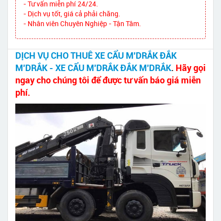
- Tư vấn miễn phí 24/24.
- Dịch vụ tốt, giá cả phải chăng.
- Nhân viên Chuyên Nghiệp - Tận Tâm.
DỊCH VỤ CHO THUÊ XE CẨU M'DRẮK ĐẮK
M'DRẮK - XE CẨU M'DRẮK ĐẮK M'DRẮK
.
Hãy gọi
ngay cho chúng tôi để được tư vấn báo giá miễn
phí.