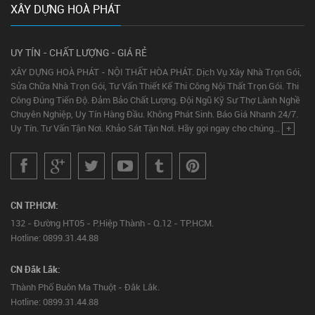
XÂY DỰNG HOÀ PHÁT
UY TÍN - CHẤT LƯỢNG - GIÁ RẺ
XÂY DỰNG HOÀ PHÁT - NỘI THẤT HÒA PHÁT. Dịch Vụ Xây Nhà Trọn Gói,
Sửa Chữa Nhà Trọn Gói, Tư Vấn Thiết Kế Thi Công Nội Thất Trọn Gói. Thi
Công Đúng Tiến Độ. Đảm Bảo Chất Lượng. Đội Ngũ Kỹ Sư Thợ Lành Nghề
Chuyên Nghiệp, Uy Tín Hàng Đầu. Không Phát Sinh. Báo Giá Nhanh 24/7.
Uy Tín. Tư Vấn Tận Nơi. Khảo Sát Tận Nơi. Hãy gọi ngay cho chúng...
+
CN TP.HCM:
132 - Đường HT05 - P.Hiệp Thành - Q.12 - TP.HCM.
Hotline: 0899.31.44.88
CN Đắk Lắk:
Thành Phố Buôn Ma Thuột - Đắk Lắk.
Hotline: 0899.31.44.88