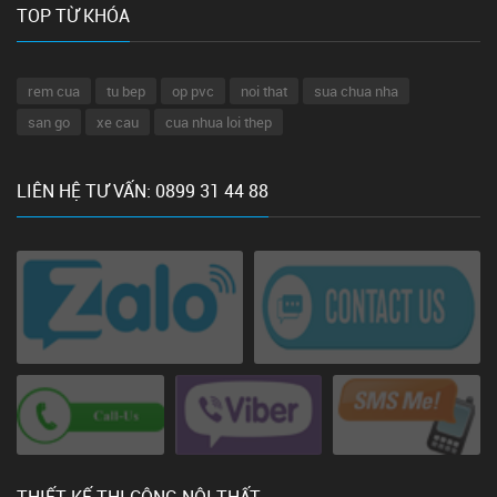
TOP TỪ KHÓA
rem cua
tu bep
op pvc
noi that
sua chua nha
san go
xe cau
cua nhua loi thep
LIÊN HỆ TƯ VẤN: 0899 31 44 88
THIẾT KẾ THI CÔNG NỘI THẤT