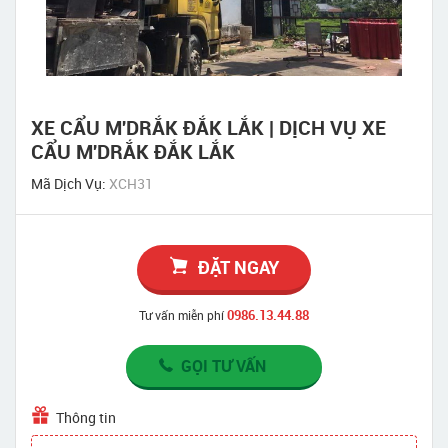
XE CẨU M'DRẮK ĐẮK LẮK | DỊCH VỤ XE
CẨU M'DRẮK ĐẮK LẮK
Mã Dịch Vụ:
XCH31
ĐẶT NGAY
0986.13.44.88
Tư vấn miễn phí
GỌI TƯ VẤN
Thông tin