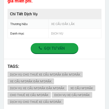
giá miễn phí.
Chi Tiết Dịch Vụ
Thương hiệu
XE CẨU ĐẮK LẮK
Danh mục
DỊCH VỤ
GỌI TƯ VẤN
TAGS:
DỊCH VỤ CHO THUÊ XE CẨU M'DRẮK ĐẮK M'DRẮK
XE CẨU M'DRẮK ĐẮK M'DRẮK
DỊCH VỤ XE CẨU M'DRẮK ĐẮK M'DRẮK
XE CẨU M'DRẮK
CHO THUÊ XE CẨU M'DRẮK
DỊCH VỤ XE CẨU M'DRẮK
DỊCH VỤ CHO THUÊ XE CẨU M'DRẮK